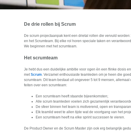
De drie rollen bij Scrum
De scrum projectaanpak kent een drietal rollen die vervuld worden
en het Scrumteam. Bij elke rol horen speciale taken en verantwoord
We beginnen met het scrumteam.
Het scrumteam
Je hebt dus een duidelijke ambitie voor ogen èn een flinke dosis 
met
Scrum
. Verzamel enthousiaste teamleden om je heen die goed 
scrumteam. Dit team bestaat uit ongeveer 5 tot 9 mensen, allemaal
feiten over een scrumteam:
Een scrumteam heeft staande bijeenkomsten;
Alle scrum teamleden voelen zich gezamenlijk verantwoordel
De sfeer binnen het team is motiverend, open en transparan
Elk teamlid weet te allen tijde wat de voortgang van het proje
Een scrumteam heeft na elke sprint successen te vieren.
De Product Owner en de Scrum Master zijn ook erg belangrijk ged