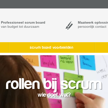
Professioneel scrum board
Maatwerk oplossi
van budget tot duurzaam
persoonlijk contact
scrum board voorbeelden
rollen bij scrum
wie doet wat?