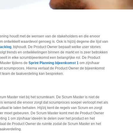
ening houdt met de wensen van de stakeholders en die ervoor
m ontwikkelt waardevol genoeg is. Ook is hij/zij degene die lijst van
acklog
, bijhoudt. De Product Owner bepaalt welke user stories
olgt trends en ontwikkelingen binnen de markt en is zeer betrokken
speelt in elke scrumbijeenkomst een belangrijke rol. De Product
Master tijdens de
Sprint Planning bijeenkomst 1
om zijn/haar
het scrumproces. Hierna verlaat de Product Owner de bijeenkomst
 team de taakverdeling kan bespreken.
rum Master niet bij het scrumteam. De Scrum Master is niet de
j is iemand die ervoor zorgt dat scrumproces soepel verloopt met als
taat te laten behalen. Hij/zij kent de regels van Scrum en zorgt
t er moet gebeuren. De Scrum Master komt met de Product Owner
ing 1 om zijn/haar ideeën te delen over het product en het
erlaat de Product Owner de ruimte zodat de Scrum Master en het
aakverdeling.