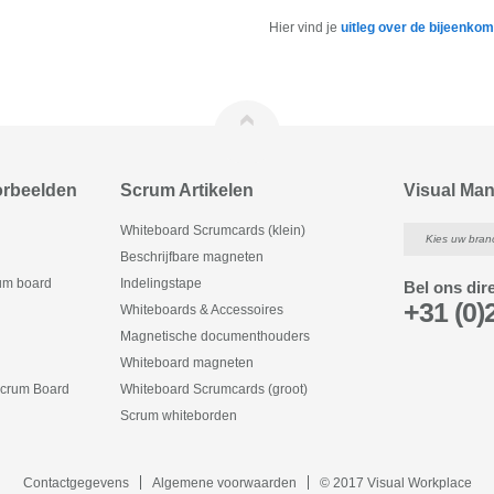
Hier vind je
uitleg over de bijeenko
orbeelden
Scrum Artikelen
Visual Ma
Whiteboard Scrumcards (klein)
Kies uw bran
Beschrijfbare magneten
um board
Indelingstape
Bel ons dir
+31 (0)
Whiteboards & Accessoires
Magnetische documenthouders
Whiteboard magneten
crum Board
Whiteboard Scrumcards (groot)
Scrum whiteborden
Contactgegevens
Algemene voorwaarden
© 2017 Visual Workplace