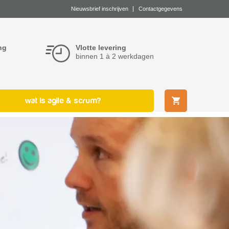
Nieuwsbrief inschrijven
Contactgegevens
ng
Vlotte levering
binnen 1 à 2 werkdagen
wat is agile & scrum?