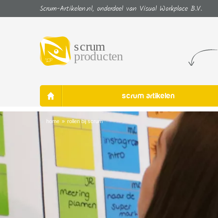
Scrum-Artikelen.nl, onderdeel van Visual Workplace B.V.
scrum artikelen
home
»
rollen bij scrum