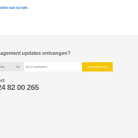
msten van scrum
.
nagement updates ontvangen?
che
ect
24 82 00 265