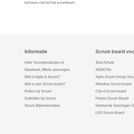
behoren niet tot het scrumteam.
Informatie
Scrum board vo
Over Scrumproducten.nl
Test-Achats
Maatwerk offerte aanvragen
AEMOTIA
Wat is Agile & Scrum?
Agile Scrum Group Scr
Wat is een Scrum board?
Altradius Scrum board
Rollen bij Scrum
Clip-it scrum board
Definities bij Scrum
Folens Scrum Board
Scrum Bijeenkomsten
Gemeente Groningen S
LVO Scrum Board