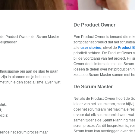
De Product Owner
: de Product Owner, de Scrum Master
Een Product Owner is iemand die rek
elijkheden.
zorgt dat het product dat het scrumtea
alle
user stories
, ofwel de
Product B
prioriteit hebben. De Product Owner v
bij de voortgang van het project. Hij 
Owner deelt informatie met de Scrum 
ideeën te delen over het product en 
enthousiasme om aan de slag te gaan
zodat de Scrum Master samen met het
zijn in plannen en je hebt een
 met hun eigen specialisme. Even wat
De Scrum Master
Net als de Product Owner hoort de Sc
leider van het scrumteam, maar hij/zi
ijk;
doel het scrumteam het maximale resul
t;
ervoor dat elk scrumteamlid weet wa
ct is;
samen tijdens de Sprint Planning meet
scrumproces. Als dit besproken is, v
Scrum team kan overleggen over de t
urende het scrum proces maar